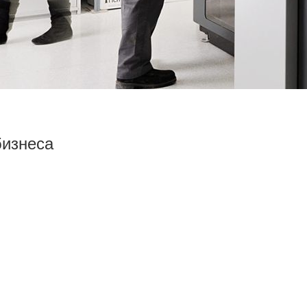
s»
бизнеса