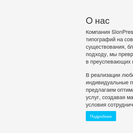
O нас
Компания SlonPre
типографий на со
существования, бл
подходу, мы прев
в преуспевающих 
В реализации люб
индивидуальные п
предлагаем оптим
услуг, создавая 
условия сотруднич
Подробнее