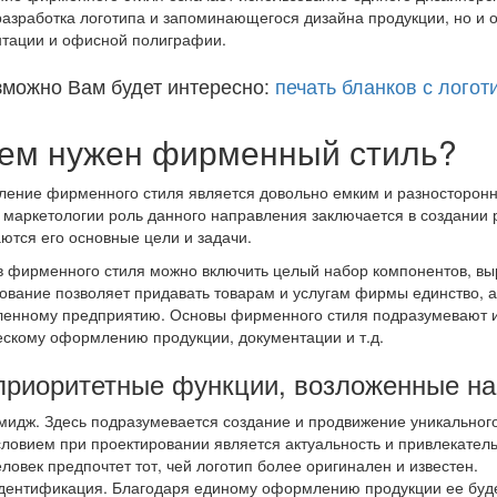
разработка логотипа и запоминающегося дизайна продукции, но и
тации и офисной полиграфии.
зможно Вам будет интересно:
печать бланков с логот
ем нужен фирменный стиль?
ение фирменного стиля является довольно емким и разносторон
 маркетологии роль данного направления заключается в создании
ются его основные цели и задачи.
в фирменного стиля можно включить целый набор компонентов, вы
ование позволяет придавать товарам и услугам фирмы единство, а 
енному предприятию. Основы фирменного стиля подразумевают и
скому оформлению продукции, документации и т.д.
приоритетные функции, возложенные н
мидж. Здесь подразумевается создание и продвижение уникальног
словием при проектировании является актуальность и привлекательн
еловек предпочтет тот, чей логотип более оригинален и известен.
дентификация. Благодаря единому оформлению продукции ее будет