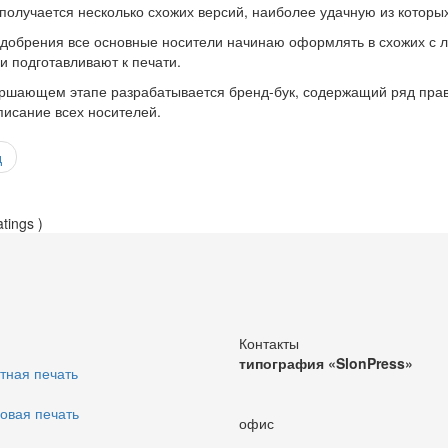
 получается несколько схожих версий, наиболее удачную из которых
добрения все основные носители начинаю оформлять в схожих с ло
и подготавливают к печати.
ршающем этапе разрабатывается бренд-бук, содержащий ряд прав
писание всех носителей.
д
atings )
Контакты
типография «SlonPress»
тная печать
овая печать
офис