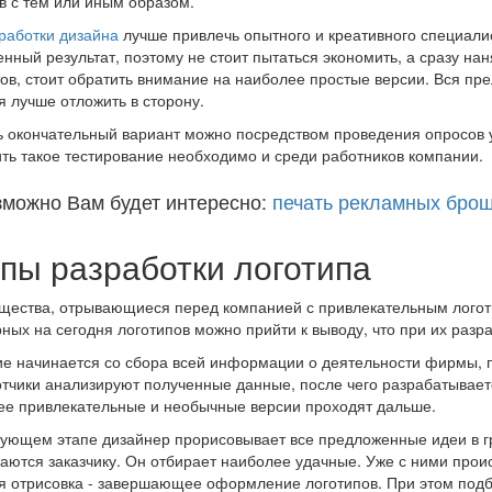
в с тем или иным образом.
работки дизайна
лучше привлечь опытного и креативного специали
енный результат, поэтому не стоит пытаться экономить, а сразу 
ов, стоит обратить внимание на наиболее простые версии. Вся пре
 лучше отложить в сторону.
 окончательный вариант можно посредством проведения опросов у
ть такое тестирование необходимо и среди работников компании.
зможно Вам будет интересно:
печать рекламных бро
пы разработки логотипа
ества, отрывающиеся перед компанией с привлекательным логот
ных на сегодня логотипов можно прийти к выводу, что при их разр
е начинается со сбора всей информации о деятельности фирмы, п
тчики анализируют полученные данные, после чего разрабатываетс
е привлекательные и необычные версии проходят дальше.
ующем этапе дизайнер прорисовывает все предложенные идеи в г
аются заказчику. Он отбирает наиболее удачные. Уже с ними прои
я отрисовка - завершающее оформление логотипов. При этом под