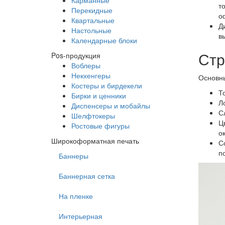
Карманные
т
Перекидные
о
Квартальные
Д
Настольные
в
Календарные блоки
Стр
Pos-продукция
Воблеры
Некхенгеры
Основны
Костеры и бирдекели
Т
Бирки и ценники
Л
Диспенсеры и мобайлы
С
Шелфтокеры
Ц
Ростовые фигуры
о
Широкоформатная печать
С
п
Баннеры
Баннерная сетка
На пленке
Интерьерная