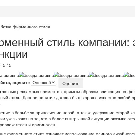
рменный стиль компании: 
нкции
г:
5
/
5
йста, оцените
 главных рекламных элементов, прямым образом влияющих на фор
ный
стиль. Данное понятие должно быть хорошо известно любой орг
.
чение в борьбе за привлечение новой, а также удержание старой 
ии указывают на то, что в более выигрышной ситуации оказывают
ривлекателен и оригинален.
ие фирменного стиля означает использование единого дизайнерс