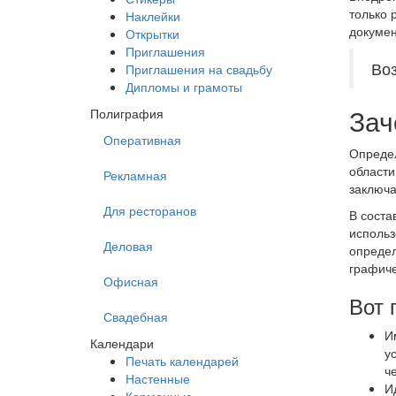
только 
Наклейки
докумен
Открытки
Приглашения
Во
Приглашения на свадьбу
Дипломы и грамоты
Зач
Полиграфия
Оперативная
Определ
области
Рекламная
заключа
Для ресторанов
В соста
использ
Деловая
определ
графиче
Офисная
Вот 
Свадебная
И
Календари
у
Печать календарей
ч
Настенные
И