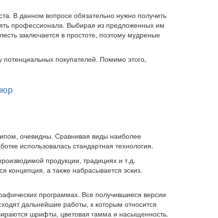
ста. В данном вопросе обязательно нужно получить
нанять профессионала. Выбирая из предложенных им
лесть заключается в простоте, поэтому мудреные
 потенциальных покупателей. Помимо этого,
шюр
ипом, очевидны. Сравнивая виды наиболее
аботке использовалась стандартная технология.
роизводимой продукции, традициях и т.д.
я концепция, а также набрасывается эскиз.
рафических программах. Все получившиеся версии
сходят дальнейшие работы, к которым относится
бираются шрифты, цветовая гамма и насыщенность.