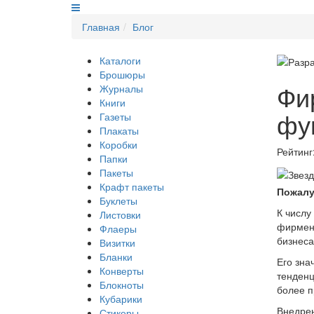
Главная
Блог
Каталоги
Брошюры
Фи
Журналы
Книги
фу
Газеты
Плакаты
Коробки
Рейтин
Папки
Пакеты
Крафт пакеты
Пожалу
Буклеты
К числу
Листовки
фирмен
Флаеры
бизнеса
Визитки
Бланки
Его зна
Конверты
тенденц
Блокноты
более п
Кубарики
Внедрен
Стикеры