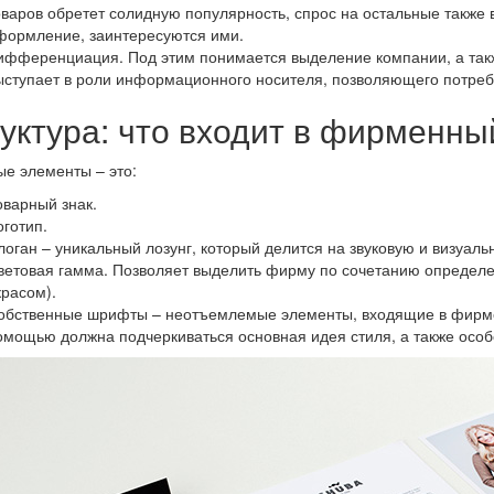
оваров обретет солидную популярность, спрос на остальные также в
формление, заинтересуются ими.
ифференциация. Под этим понимается выделение компании, а такж
ыступает в роли информационного носителя, позволяющего потреби
уктура: что входит в фирменны
е элементы – это:
оварный знак.
оготип.
логан – уникальный лозунг, который делится на звуковую и визуал
ветовая гамма. Позволяет выделить фирму по сочетанию определе
красом).
обственные шрифты – неотъемлемые элементы, входящие в фирме
омощью должна подчеркиваться основная идея стиля, а также особ