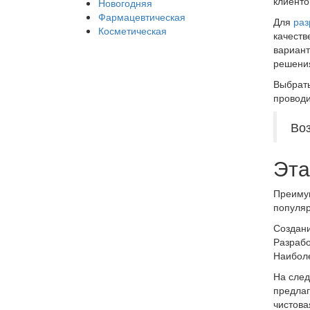
клиенто
Новогодняя
Фармацевтическая
Для
раз
Косметическая
качеств
вариант
решения
Выбрать
проводи
Во
Эта
Преимущ
популяр
Создани
Разрабо
Наиболе
На след
предлаг
чистова