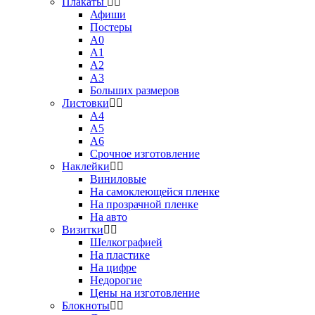
Плакаты
Афиши
Постеры
А0
А1
А2
А3
Больших размеров
Листовки
А4
А5
А6
Срочное изготовление
Наклейки
Виниловые
На самоклеющейся пленке
На прозрачной пленке
На авто
Визитки
Шелкографией
На пластике
На цифре
Недорогие
Цены на изготовление
Блокноты