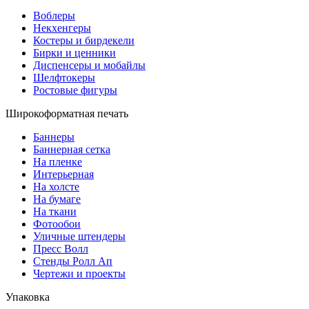
Воблеры
Некхенгеры
Костеры и бирдекели
Бирки и ценники
Диспенсеры и мобайлы
Шелфтокеры
Ростовые фигуры
Широкоформатная печать
Баннеры
Баннерная сетка
На пленке
Интерьерная
На холсте
На бумаге
На ткани
Фотообои
Уличные штендеры
Пресс Волл
Стенды Ролл Ап
Чертежи и проекты
Упаковка